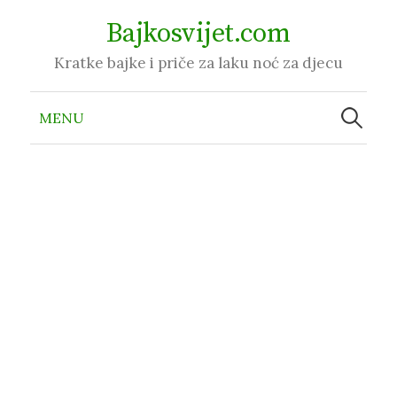
Skip
Bajkosvijet.com
to
Kratke bajke i priče za laku noć za djecu
content
Pretraži:
MENU