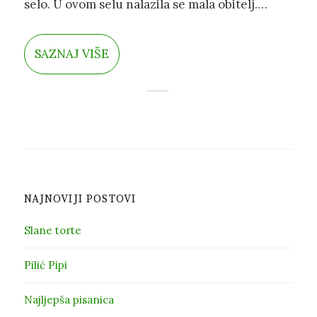
selo. U ovom selu nalazila se mala obitelj.
Majka, otac i dvije male lijepe djevojčice po
imenu Lora i Marija.
SAZNAJ VIŠE
NAJNOVIJI POSTOVI
Slane torte
Pilić Pipi
Najljepša pisanica