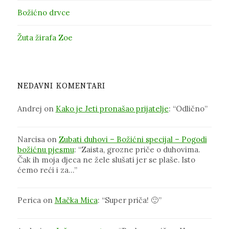
Božićno drvce
Žuta žirafa Zoe
NEDAVNI KOMENTARI
Andrej
on
Kako je Jeti pronašao prijatelje
: “
Odlično
”
Narcisa
on
Zubati duhovi – Božićni specijal – Pogodi
božićnu pjesmu
: “
Zaista, grozne priče o duhovima.
Čak ih moja djeca ne žele slušati jer se plaše. Isto
ćemo reći i za…
”
Perica
on
Mačka Mica
: “
Super priča! 🙂
”