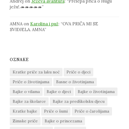
Andrej
on
Ježeva avantura
: “
Prelepa priča o Hugu
ježu!.🦔🦔🦔🦔🦔
”
AMNA
on
Karolina i puž
: “
OVA PRIČA MI SE
SVIDJELA. AMNA
”
OZNAKE
Kratke priče za laku noć
Priče o djeci
Priče o životinjama
Basne o životinjama
Bajke o vilama
Bajke o djeci
Bajke o životinjama
Bajke za školarce
Bajke za predškolsku djecu
Kratke bajke
Priče o šumi
Priče o čarolijama
Zimske priče
Bajke o princezama