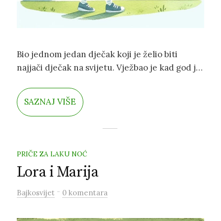
Bio jednom jedan dječak koji je želio biti
najjači dječak na svijetu. Vježbao je kad god je
imao priliku: trenirao u parku, kod kuće, u
maloj školi. Gdje god je bio neki zidić za popeti
SAZNAJ VIŠE
se, on se popeo. Svaki potočić je preskočio, sa
svakog brežuljka je skočio.
PRIČE ZA LAKU NOĆ
Lora i Marija
-
Bajkosvijet
0 komentara