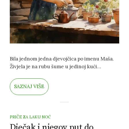
Bila jednom jedna djevojčica po imenu Maša.
Živjela je na rubu šume u jedinoj kući
nadaleko i naširoko. Zato joj je bilo žao što
tamo nema prijatelje. No, ipak je uživala
SAZNAJ VIŠE
igrajući se sa životinjama u dvorištu.
PRIČE ZA LAKU NOĆ
Dječak i njegov put do