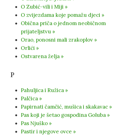
O Zubić-vili i Miji »
O zvijezdama koje pomažu djeci »
Obična priča o jednom neobičnom
prijateljstvu »
Orao, ponosni mali zrakoplov »
Orlići »
Ostvarena želja »
P
Pahuljica i Ružica »
Palčica »
Papirnati čamčić, mušica i skakavac »
Pas koji je šetao gospodina Goluba »
Pas Njuško »
Pastir i njegove ovce »