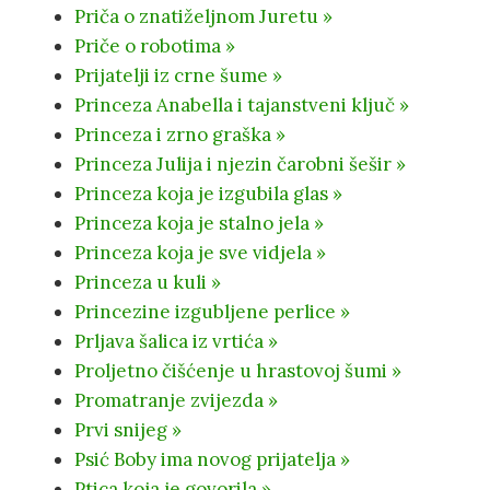
Priča o znatiželjnom Juretu »
Priče o robotima »
Prijatelji iz crne šume »
Princeza Anabella i tajanstveni ključ »
Princeza i zrno graška »
Princeza Julija i njezin čarobni šešir »
Princeza koja je izgubila glas »
Princeza koja je stalno jela »
Princeza koja je sve vidjela »
Princeza u kuli »
Princezine izgubljene perlice »
Prljava šalica iz vrtića »
Proljetno čišćenje u hrastovoj šumi »
Promatranje zvijezda »
Prvi snijeg »
Psić Boby ima novog prijatelja »
Ptica koja je govorila »