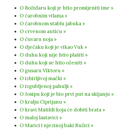
O Božidaru koji je htio promijeniti ime »
O čarobnim vilama »
O čarobnom stablu jabuka »
O crvenom autiću »
O čuvaru noja »
O dječaku koji je vikao Vuk »
O duhu koji nije htio plašiti »
O duhu koji se htio oženiti »
O gusaru Viktoru »
O izbirljivoj mački »
O izgubljenoj pahulji »
O Josipu koji je bio prvi put na skijanju »
O kralju Ciprijanu »
O kravi Matildi koja će dobiti brata »
O maloj lastavici »
O Marici i njezinoj baki Ružici »