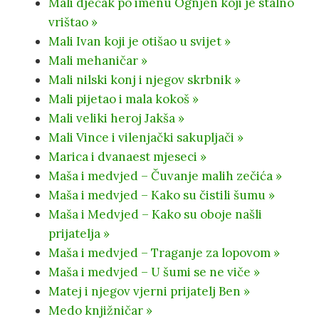
Mali dječak po imenu Ognjen koji je stalno
vrištao »
Mali Ivan koji je otišao u svijet »
Mali mehaničar »
Mali nilski konj i njegov skrbnik »
Mali pijetao i mala kokoš »
Mali veliki heroj Jakša »
Mali Vince i vilenjački sakupljači »
Marica i dvanaest mjeseci »
Maša i medvjed – Čuvanje malih zečića »
Maša i medvjed – Kako su čistili šumu »
Maša i Medvjed – Kako su oboje našli
prijatelja »
Maša i medvjed – Traganje za lopovom »
Maša i medvjed – U šumi se ne viče »
Matej i njegov vjerni prijatelj Ben »
Medo knjižničar »