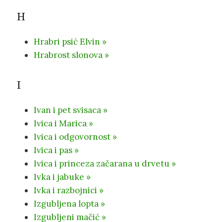
H
Hrabri psić Elvin »
Hrabrost slonova »
I
Ivan i pet svisaca »
Ivica i Marica »
Ivica i odgovornost »
Ivica i pas »
Ivica i princeza začarana u drvetu »
Ivka i jabuke »
Ivka i razbojnici »
Izgubljena lopta »
Izgubljeni mačić »