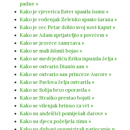
padne »
Kako je vjeverica Ester spasila šumu »
Kako je vodenjak Zelenko spasio šarana »
Kako je zec Petar dobio svoj novi kaput »
Kako se Adam sprijateljio s povrćem »
Kako se jezerce zamrzava »
Kako se mali šišmiš bojao »
Kako se medvjediću Eriku ispunila želja »
Kako se ostvario Dianin san »
Kako se ostvario san princeze Aurore »
Kako se Pavlova želja ostvarila »
Kako se Sofija brzo oporavila »
Kako se Straško prestao bojati »
Kako se vilenjak brinuo za vrt »
Kako su anđelčići pomiješali darove »
Kako su djeca poželjela zimu »
Kako su duhovi organizirali natjecanje u