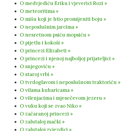
O medvjediću Eriku i vjeverici Rozi »
O meteoritima »
O mišu koji je htio promijeniti boju »
O neposlušnim jarcima »
O nesretnom psiću mopsiću »
O pijetlu i kokoši »
O princezi Elizabeti »
O princezi i njenoj najboljoj prijateljici »
O snjegoviću »
O staroj vrbi »
O tvrdoglavom i neposlušnom traktoriću »
O vilama kuharicama »
O vilenjacima i mjesečevom jezeru »
O vuku koji se zvao Niko »
O začaranoj princezi »
O zalutaloj mački »
O zalutaloj zvjezdici »