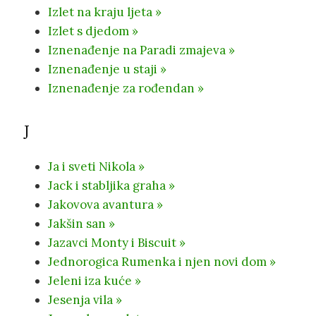
Izlet na kraju ljeta »
Izlet s djedom »
Iznenađenje na Paradi zmajeva »
Iznenađenje u staji »
Iznenađenje za rođendan »
J
Ja i sveti Nikola »
Jack i stabljika graha »
Jakovova avantura »
Jakšin san »
Jazavci Monty i Biscuit »
Jednorogica Rumenka i njen novi dom »
Jeleni iza kuće »
Jesenja vila »