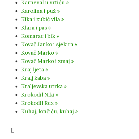
Karneval u vrtiću »
Karolina i puž »
Kika i zubić vila »
Klara i pas »
Komarac i bik »
Kovač Janko i sjekira »
Kovač Marko »
Kovač Marko i zmaj »
Kraj ljeta »
Kralj žaba »
Kraljevska utrka »
Krokodil Niki »
Krokodil Rex »
Kuhaj, lončiću, kuhaj »
L