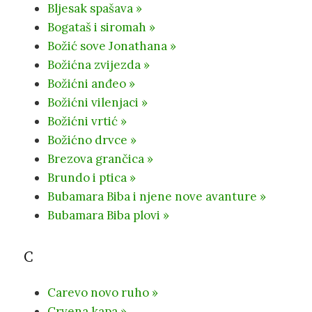
Bljesak spašava »
Bogataš i siromah »
Božić sove Jonathana »
Božićna zvijezda »
Božićni anđeo »
Božićni vilenjaci »
Božićni vrtić »
Božićno drvce »
Brezova grančica »
Brundo i ptica »
Bubamara Biba i njene nove avanture »
Bubamara Biba plovi »
C
Carevo novo ruho »
Crvena kapa »