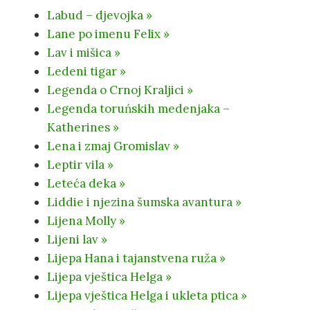
Labud – djevojka »
Lane po imenu Felix »
Lav i mišica »
Ledeni tigar »
Legenda o Crnoj Kraljici »
Legenda toruńskih medenjaka –
Katherines »
Lena i zmaj Gromislav »
Leptir vila »
Leteća deka »
Liddie i njezina šumska avantura »
Lijena Molly »
Lijeni lav »
Lijepa Hana i tajanstvena ruža »
Lijepa vještica Helga »
Lijepa vještica Helga i ukleta ptica »