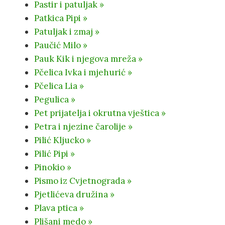
Pastir i patuljak »
Patkica Pipi »
Patuljak i zmaj »
Paučić Milo »
Pauk Kik i njegova mreža »
Pčelica Ivka i mjehurić »
Pčelica Lia »
Pegulica »
Pet prijatelja i okrutna vještica »
Petra i njezine čarolije »
Pilić Kljucko »
Pilić Pipi »
Pinokio »
Pismo iz Cvjetnograda »
Pjetlićeva družina »
Plava ptica »
Plišani medo »