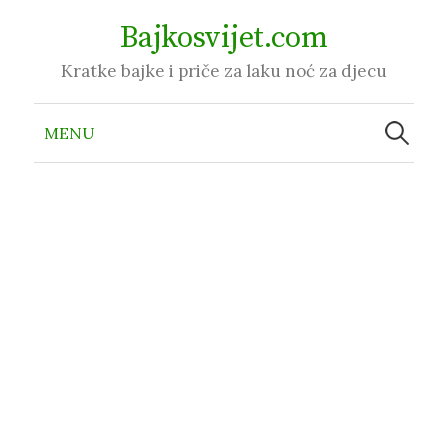
Skip
Bajkosvijet.com
to
Kratke bajke i priče za laku noć za djecu
content
Pretraži:
MENU