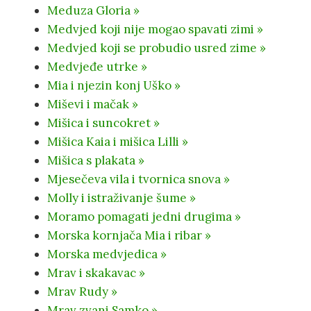
Meduza Gloria »
Medvjed koji nije mogao spavati zimi »
Medvjed koji se probudio usred zime »
Medvjeđe utrke »
Mia i njezin konj Uško »
Miševi i mačak »
Mišica i suncokret »
Mišica Kaia i mišica Lilli »
Mišica s plakata »
Mjesečeva vila i tvornica snova »
Molly i istraživanje šume »
Moramo pomagati jedni drugima »
Morska kornjača Mia i ribar »
Morska medvjedica »
Mrav i skakavac »
Mrav Rudy »
Mrav zvani Samko »