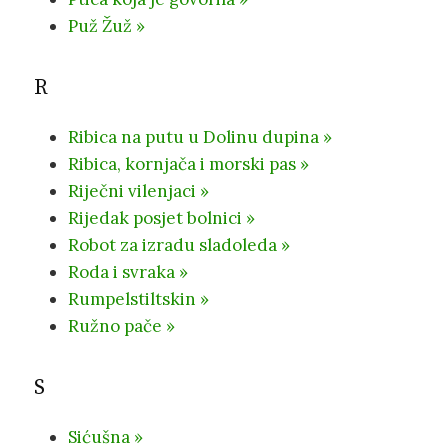
Puž Žuž »
R
Ribica na putu u Dolinu dupina »
Ribica, kornjača i morski pas »
Riječni vilenjaci »
Rijedak posjet bolnici »
Robot za izradu sladoleda »
Roda i svraka »
Rumpelstiltskin »
Ružno pače »
S
Sićušna »