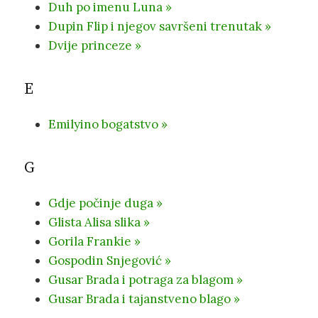
Duh po imenu Luna »
Dupin Flip i njegov savršeni trenutak »
Dvije princeze »
E
Emilyino bogatstvo »
G
Gdje počinje duga »
Glista Alisa slika »
Gorila Frankie »
Gospodin Snjegović »
Gusar Brada i potraga za blagom »
Gusar Brada i tajanstveno blago »