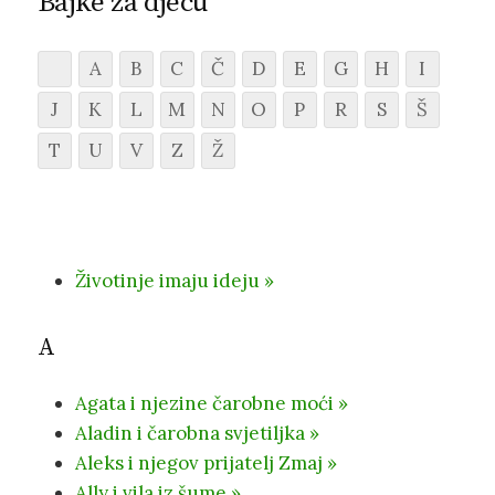
Bajke za djecu
A
B
C
Č
D
E
G
H
I
J
K
L
M
N
O
P
R
S
Š
T
U
V
Z
Ž
​​​​Životinje imaju ideju »
A
Agata i njezine čarobne moći »
Aladin i čarobna svjetiljka »
Aleks i njegov prijatelj Zmaj »
Ally i vila iz šume »