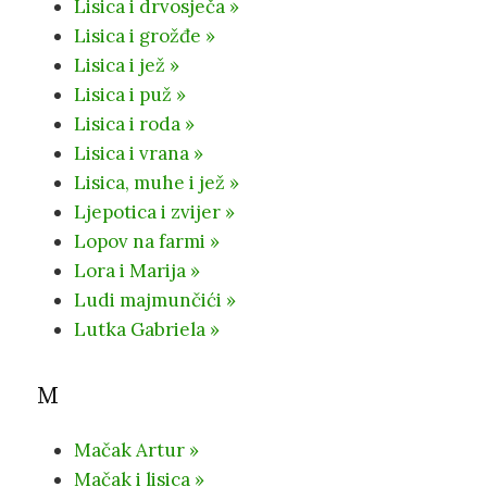
Lisica i drvosječa »
Lisica i grožđe »
Lisica i jež »
Lisica i puž »
Lisica i roda »
Lisica i vrana »
Lisica, muhe i jež »
Ljepotica i zvijer »
Lopov na farmi »
Lora i Marija »
Ludi majmunčići »
Lutka Gabriela »
M
Mačak Artur »
Mačak i lisica »