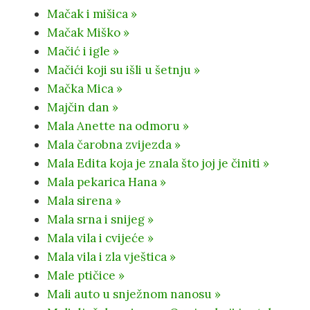
Mačak i mišica »
Mačak Miško »
Mačić i igle »
Mačići koji su išli u šetnju »
Mačka Mica »
Majčin dan »
Mala Anette na odmoru »
Mala čarobna zvijezda »
Mala Edita koja je znala što joj je činiti »
Mala pekarica Hana »
Mala sirena »
Mala srna i snijeg »
Mala vila i cvijeće »
Mala vila i zla vještica »
Male ptičice »
Mali auto u snježnom nanosu »