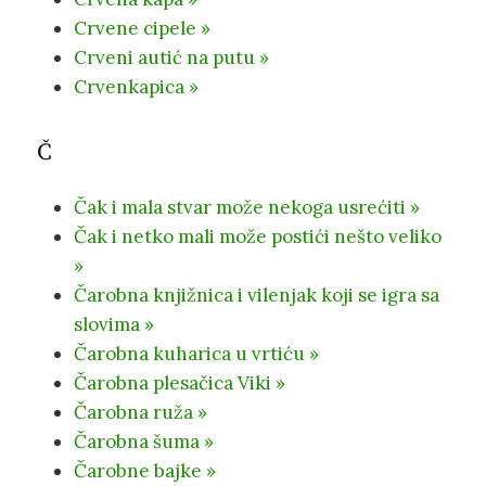
Crvene cipele »
Crveni autić na putu »
Crvenkapica »
Č
Čak i mala stvar može nekoga usrećiti »
Čak i netko mali može postići nešto veliko
»
Čarobna knjižnica i vilenjak koji se igra sa
slovima »
Čarobna kuharica u vrtiću »
Čarobna plesačica Viki »
Čarobna ruža »
Čarobna šuma »
Čarobne bajke »