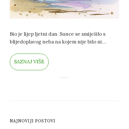
Bio je lijep ljetni dan. Sunce se smiješilo s
blijedoplavog neba na kojem nije bilo ni
oblaka. Bio je to dan kao stvoren za izlete i
nove avanture. I znao je to i leptirić Laki.
SAZNAJ VIŠE
NAJNOVIJI POSTOVI