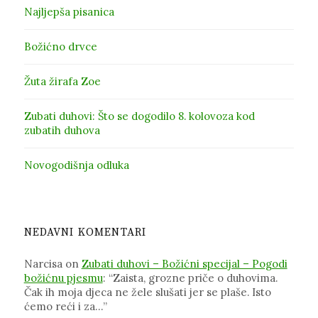
Najljepša pisanica
Božićno drvce
Žuta žirafa Zoe
Zubati duhovi: Što se dogodilo 8. kolovoza kod
zubatih duhova
Novogodišnja odluka
NEDAVNI KOMENTARI
Narcisa
on
Zubati duhovi – Božićni specijal – Pogodi
božićnu pjesmu
: “
Zaista, grozne priče o duhovima.
Čak ih moja djeca ne žele slušati jer se plaše. Isto
ćemo reći i za…
”