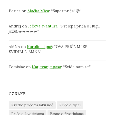
Perica
on
Mačka Mica
: “
Super priča! 🙂
”
Andrej
on
Ježeva avantura
: “
Prelepa priča o Hugu
ježu!.🦔🦔🦔🦔🦔
”
AMNA
on
Karolina i puž
: “
OVA PRIČA MI SE
SVIDJELA. AMNA
”
Tomislav
on
Natjecanje pasa
: “
Sviđa nam se.
”
OZNAKE
Kratke priče za laku noć
Priče o djeci
Priče o životinjama
Basne o životinjama