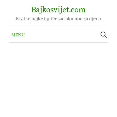
Skip
Bajkosvijet.com
to
Kratke bajke i priče za laku noć za djecu
content
Pretraži:
MENU