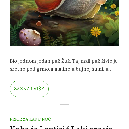
Bio jednom jedan puž Žuž. Taj mali puž živio je
sretno pod grmom maline u bujnoj šumi, u
svojoj kućici koju je nosio na tijelu. Kao što
znamo, puževi na leđima imaju ljušturu koja im
SAZNAJ VIŠE
služi kao dom, a ujedno i kao skrovište od
vanjskog svijeta.
PRIČE ZA LAKU NOĆ