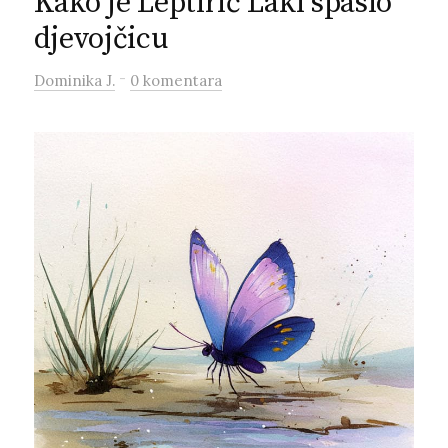
Kako je Leptirić Laki spasio
djevojčicu
-
Dominika J.
0 komentara