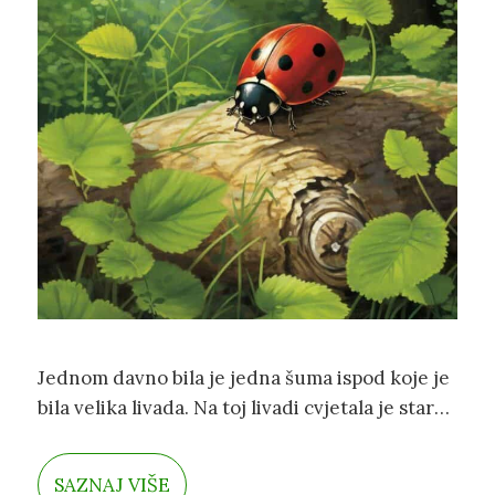
Jednom davno bila je jedna šuma ispod koje je
bila velika livada. Na toj livadi cvjetala je stara
jabuka na kojoj je živjela bubamara Biba. Imala
je crvena leđa koja su bila prošarana sitnim
SAZNAJ VIŠE