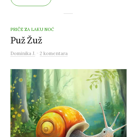
crnim točkicama. Bila je mala, ali vrlo pametna.
Sagradila je čak i svoju kuću pod jabukom
sasvim sama! Nitko joj nije pomogao.
PRIČE ZA LAKU NOĆ
Puž Žuž
-
Dominika J.
2 komentara