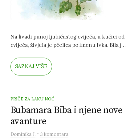
Na livadi punoj ljubičastog cvijeća, u kućici od
cvijeća, živjela je pčelica po imenu Ivka. Bila je
vrlo marljiva i pametna. Pčelice su, kao što
znamo, vrijedna bića koja oprašuju cvijeće.
SAZNAJ VIŠE
Ivka je imala prekrasan žuti trbuh i vesela crna
ticala.
PRIČE ZA LAKU NOĆ
Bubamara Biba i njene nove
avanture
-
Dominika J.
3 komentara