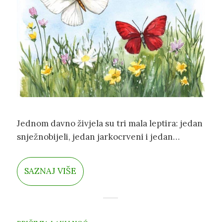
Jednom davno živjela su tri mala leptira: jedan
snježnobijeli, jedan jarkocrveni i jedan
jarkožuti. Letjeli su zajedno iznad livade u
cvatu, plešući na sunčevim zrakama i veselo
SAZNAJ VIŠE
lepršajući s cvijeta na cvijet.