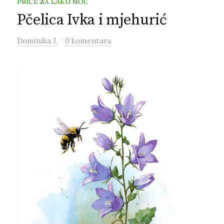
PRIČE ZA LAKU NOĆ
Pčelica Ivka i mjehurić
-
Dominika J.
0 komentara